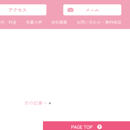
アクセス
メール
案内・
料金
先輩の声
会社概要
お問い合わせ・
無料相談
次の記事へ
»
PAGE TOP