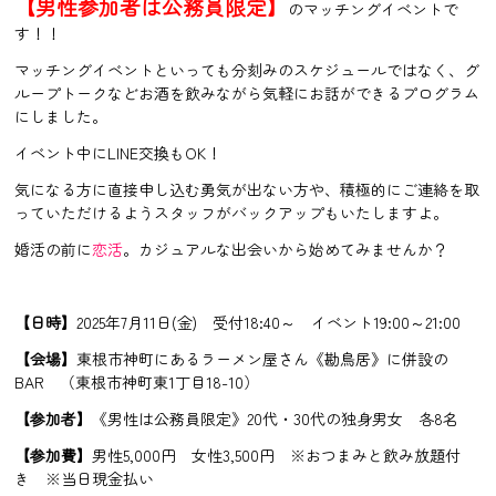
【男性参加者は公務員限定】
のマッチングイベントで
す！！
マッチングイベントといっても分刻みのスケジュールではなく、グ
ループトークなどお酒を飲みながら気軽にお話ができるプログラム
にしました。
イベント中にLINE交換もOK！
気になる方に直接申し込む勇気が出ない方や、積極的にご連絡を取
っていただけるようスタッフがバックアップもいたしますよ。
婚活の前に
恋活
。カジュアルな出会いから始めてみませんか？
【日時】
2025年7月11日(金) 受付18:40～ イベント19:00～21:00
【会場】
東根市神町にあるラーメン屋さん《勘鳥居》に併設の
BAR （東根市神町東1丁目18-10）
【参加者】
《男性は公務員限定》20代・30代の独身男女 各8名
【参加費】
男性5,000円 女性3,500円 ※おつまみと飲み放題付
き ※当日現金払い