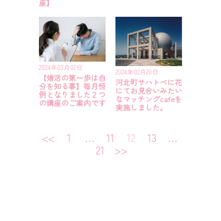
座】
2024年03月02日
2024年02月20日
【婚活の第一歩は自
河北町サハトべに花
分を知る事】毎月恒
にてお見合いみたい
例となりました２つ
なマッチングcafeを
の講座のご案内です
実施しました。
<<
1
…
11
12
13
…
21
>>