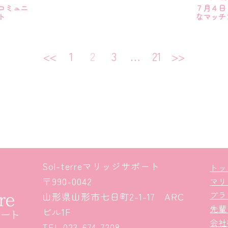
コミュニ
７月４日
ト
なマッチン
<<
1
2
3
…
21
>>
Sol-terreマリッジサポート
トッ
〒990-0042
マリ
プラ
山形県山形市七日町2-1-17 ARC
先輩
ビル1F
会社
TEL
023-674-7208