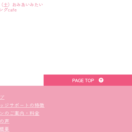
（土）おみあいみたい
グcafe
PAGE TOP
プ
ッジサポートの特徴
ンのご案内・料金
の声
概要